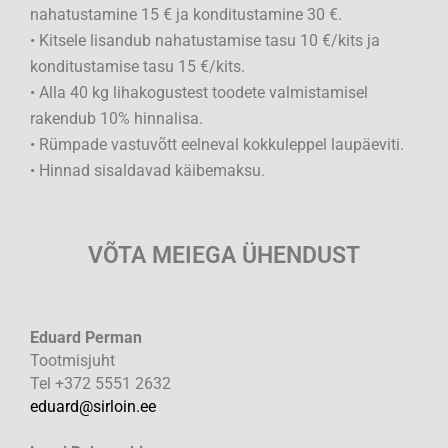
nahatustamine 15 € ja konditustamine 30 €.
• Kitsele lisandub nahatustamise tasu 10 €/kits ja
konditustamise tasu 15 €/kits.
• Alla 40 kg lihakogustest toodete valmistamisel
rakendub 10% hinnalisa.
• Rümpade vastuvõtt eelneval kokkuleppel laupäeviti.
• Hinnad sisaldavad käibemaksu.
VÕTA MEIEGA ÜHENDUST
Eduard Perman
Tootmisjuht
Tel +372
5551 2632
eduard@sirloin.ee