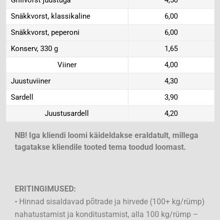
Grillvorst juustuga
4,50
Snäkkvorst, klassikaline
6,00
Snäkkvorst, peperoni
6,00
Konserv, 330 g
1,65
Viiner
4,00
Juustuviiner
4,30
Sardell
3,90
Juustusardell
4,20
NB! Iga kliendi loomi käideldakse eraldatult, millega
tagatakse kliendile tooted tema toodud loomast.
ERITINGIMUSED:
• Hinnad sisaldavad põtrade ja hirvede (100+ kg/rümp)
nahatustamist ja konditustamist, alla 100 kg/rümp –