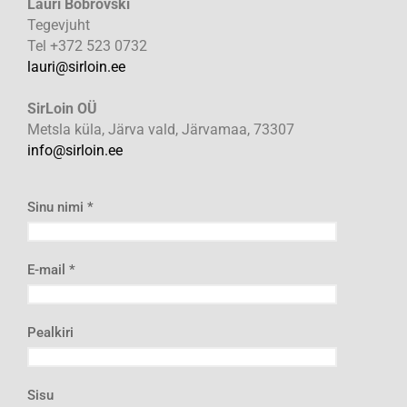
Lauri Bobrovski
Tegevjuht
Tel +372 523 0732
lauri@sirloin.ee
SirLoin OÜ
Metsla küla, Järva vald, Järvamaa, 73307
info@sirloin.ee
Sinu nimi *
E-mail *
Pealkiri
Sisu