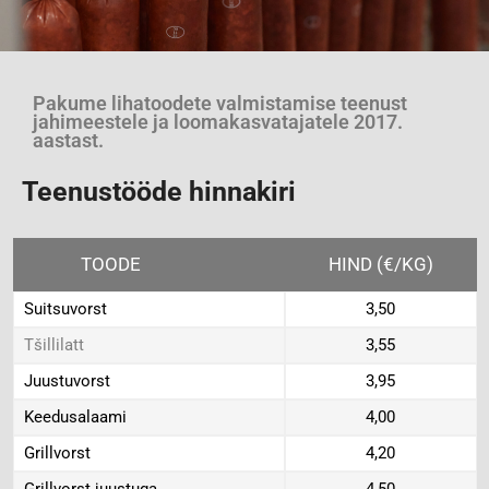
Pakume lihatoodete valmistamise teenust
jahimeestele ja loomakasvatajatele 2017.
aastast.
Teenustööde hinnakiri
TOODE
HIND (€/KG)
Suitsuvorst
3,50
Tšillilatt
3,55
Juustuvorst
3,95
Keedusalaami
4,00
Grillvorst
4,20